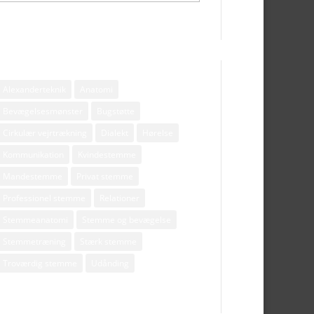
Tags
Alexanderteknik
Anatomi
Bevægelsesmønster
Bugstøtte
Cirkulær vejrtrækning
Dialekt
Hørelse
Kommunikation
Kvindestemme
Mandestemme
Privat stemme
Professionel stemme
Relationer
Stemmeanatomi
Stemme og bevægelse
Stemmetræning
Stærk stemme
Troværdig stemme
Udånding