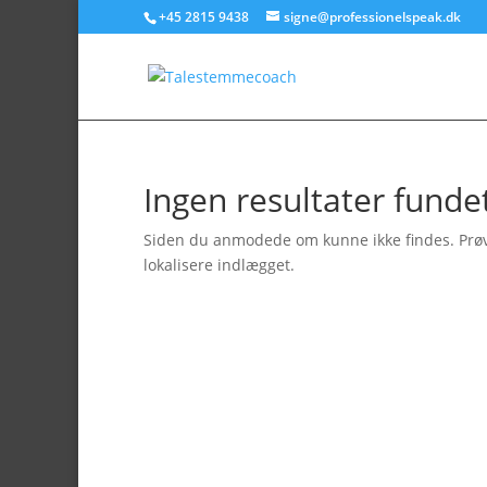
+45 2815 9438
signe@professionelspeak.dk
Ingen resultater funde
Siden du anmodede om kunne ikke findes. Prøv a
lokalisere indlægget.