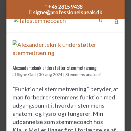
+45 2815 9438
signe@professionelspeak.dk
Alexanderteknik understøtter stemmetræning
af
Signe Gad
|
30. aug 2024
|
Stemmens anatomi
”Funktionel stemmetræning” betyder, at
man forbedrer stemmens funktion med
udgangspunkt i, hvordan stemmens
anatomi og fysiologi fungerer. Min
uddannelse som stemmecoach hos
Klaus Møller ligger fint i forlængelse af