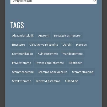
TAGS
Alexanderteknik
Anatomi
Bevægelsesmønster
Bugstøtte
Cirkulær vejrtrækning
Dialekt
Hørelse
Kommunikation
Kvindestemme
Mandestemme
Privat stemme
Professionel stemme
Relationer
Stemmeanatomi
Stemme og bevægelse
Stemmetræning
Stærk stemme
Troværdig stemme
Udånding