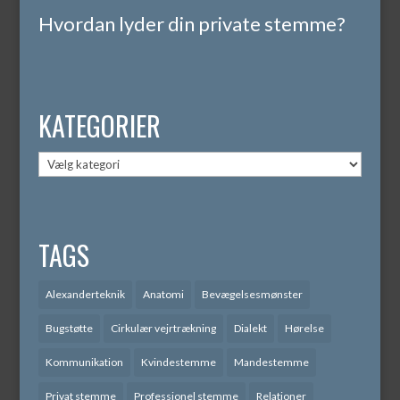
Hvordan lyder din private stemme?
KATEGORIER
Kategorier
TAGS
Alexanderteknik
Anatomi
Bevægelsesmønster
Bugstøtte
Cirkulær vejrtrækning
Dialekt
Hørelse
Kommunikation
Kvindestemme
Mandestemme
Privat stemme
Professionel stemme
Relationer