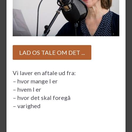
LAD OS TALE OM DET ...
Vi laver en aftale ud fra:
– hvor mange I er
– hvem I er
– hvor det skal foregå
– varighed