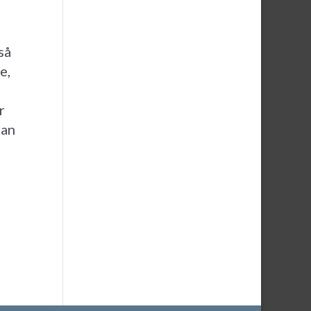
så
e,
r
man