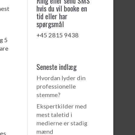
Ring eller send SMS
hvis du vil booke en
mest
tid eller har
spørgsmål
+45 2815 9438
ig 5
bare
Seneste indlæg
Hvordan lyder din
professionelle
stemme?
Ekspertkilder med
mest taletid i
medierne er stadig
mænd
nes