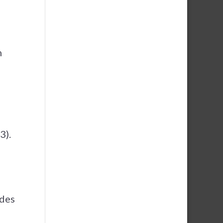
n
3).
ndes