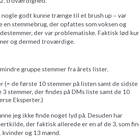
 2. troværdighed.
om nogle godt kunne trænge til et brush up – var
have en stemmebrug, der opfattes som voksen og
destemmer, der var problematiske. Faktisk lød ku
mer og dermed troværdige.
en mindre gruppe stemmer fra årets lister.
(= de første 10 stemmer på listen samt de sidste 
3 stemmer, der findes på DMs liste samt de 10
erse Eksperter.)
unne jeg ikke finde noget lyd på. Desuden har
rtkilde, der faktisk allerede er en af de 3, som fi
11 kvinder og 13 mænd.