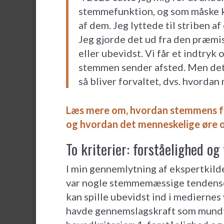
stemmefunktion, og som måske kun
af dem. Jeg lyttede til striben a
Jeg gjorde det ud fra den præmi
eller ubevidst. Vi får et indtryk o
stemmen sender afsted. Men det
så bliver forvaltet, dvs. hvordan 
Læs mere om, hvordan stemmens fu
og hvordan det menneskelige øre op
To kriterier: forståelighed o
I min gennemlytning af ekspertkilder
var nogle stemmemæssige tendense
kan spille ubevidst ind i mediernes
havde gennemslagskraft som mundtl