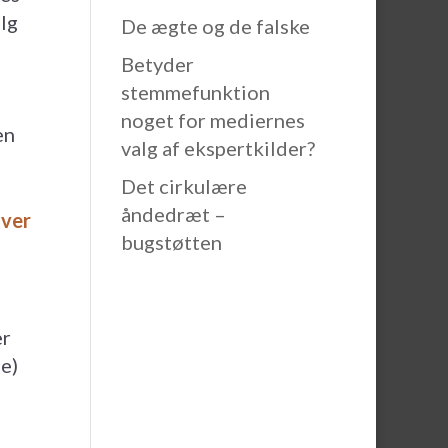
alg
De ægte og de falske
Betyder
stemmefunktion
noget for mediernes
en
valg af ekspertkilder?
Det cirkulære
åndedræt –
aver
bugstøtten
er
e)