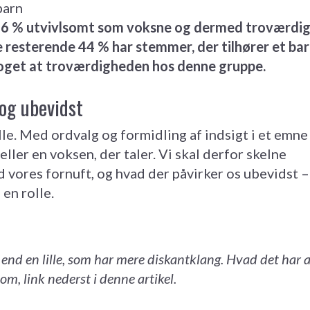
barn
66 % utvivlsomt som voksne og dermed troværdig
e resterende 44 % har stemmer, der tilhører et ba
noget at troværdigheden hos denne gruppe.
og ubevidst
lle. Med ordvalg og formidling af indsigt i et emne
 eller en voksen, der taler. Vi skal derfor skelne
 vores fornuft, og hvad der påvirker os ubevidst –
en rolle.
n end en lille, som har mere diskantklang. Hvad det har 
, link nederst i denne artikel.