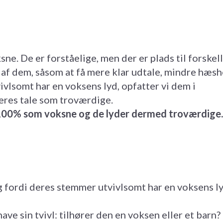
e. De er forståelige, men der er plads til forskel
 af dem, såsom at få mere klar udtale, mindre hæs
vlsomt har en voksens lyd, opfatter vi dem i
eres tale som troværdige.
00% som voksne og de lyder dermed troværdige.
g fordi deres stemmer utvivlsomt har en voksens ly
e sin tvivl: tilhører den en voksen eller et barn?