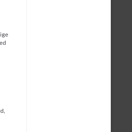
lige
hed
d,