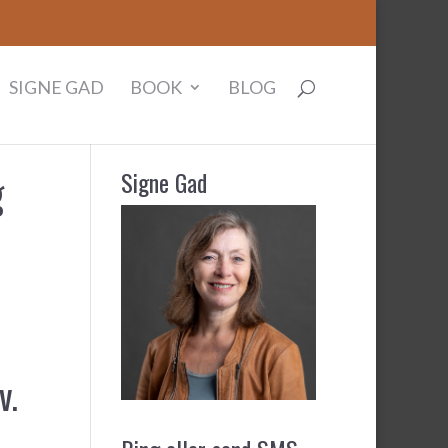
SIGNE GAD
BOOK
BLOG
g
Signe Gad
v.