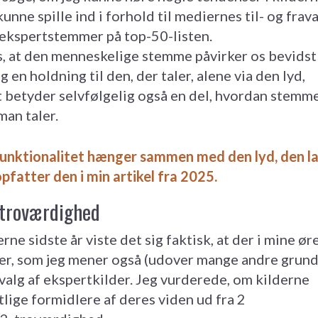
ne spille ind i forhold til mediernes til- og frav
f ekspertstemmer på top-50-listen.
s, at den menneskelige stemme påvirker os bevidst
g en holdning til den, der taler, alene via den lyd,
 betyder selvfølgelig også en del, hvordan stemm
man taler.
nktionalitet hænger sammen med den lyd, den l
fatter den i min artikel fra 2025.
g troværdighed
ne sidste år viste det sig faktisk, at der i mine ør
r, som jeg mener også (udover mange andre grund
 valg af ekspertkilder. Jeg vurderede, om kilderne
ige formidlere af deres viden ud fra 2