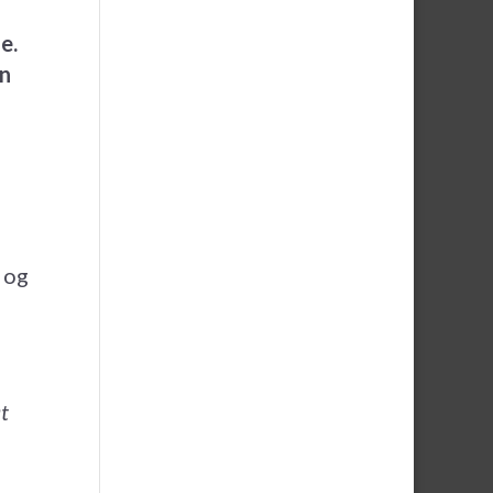
e.
rn
 og
at