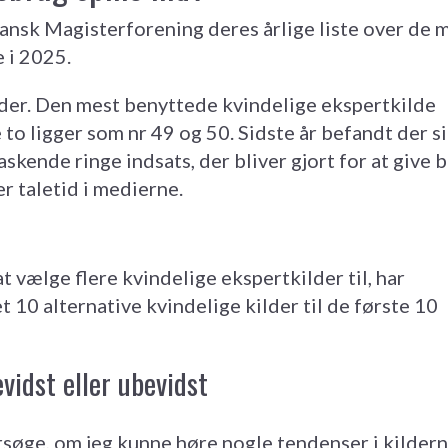
Dansk Magisterforening deres årlige liste over de 
 i 2025.
nder. Den mest benyttede kvindelige ekspertkilde
e to ligger som nr 49 og 50. Sidste år befandt der s
askende ringe indsats, der bliver gjort for at give 
r taletid i medierne.
t vælge flere kvindelige ekspertkilder til, har
et 10 alternative kvindelige kilder til de første 10
vidst eller ubevidst
ersøge, om jeg kunne høre nogle tendenser i kilder